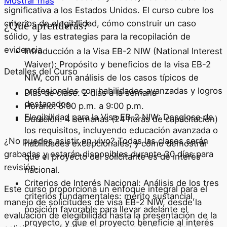
Mostrar más
significativa a los Estados Unidos. El curso cubre los
criterios de elegibilidad, cómo construir un caso
¿Qué aprenderás?
sólido, y las estrategias para la recopilación de
evidencia.
Introducción a la Visa EB-2 NIW (National Interest
Waiver): Propósito y beneficios de la visa EB-2
Detalles del Curso
NIW, con un análisis de los casos típicos de
profesionales con habilidades avanzadas y logros
Días de clase: 2 días a la semana
destacados.
Horario: 6:00 p.m. a 9:00 p.m.
Elegibilidad para la Visa EB-2 NIW: Desglose de
Duración: 4 semanas (24 horas de capacitación)
los requisitos, incluyendo educación avanzada o
¿No puedes asistir en vivo? Todas las clases serán
habilidades excepcionales, y cómo demostrar
grabadas y estarán disponibles durante 30 días para
que el proyecto del solicitante es de interés
revisión.
nacional.
Criterios de Interés Nacional: Análisis de los tres
Este curso proporciona un enfoque integral para el
criterios fundamentales: mérito sustancial,
manejo de solicitudes de visa EB-2 NIW, desde la
posición favorable para llevar adelante el
evaluación de elegibilidad hasta la presentación de la
proyecto, y que el proyecto beneficie al interés