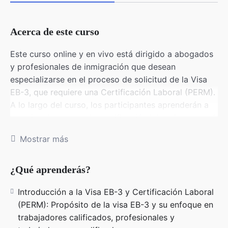
Acerca de este curso
Este curso online y en vivo está dirigido a abogados
y profesionales de inmigración que desean
especializarse en el proceso de solicitud de la Visa
EB-3, que requiere una Certificación Laboral (PERM).
A lo largo del curso, los participantes aprenderán a
manejar el proceso de certificación laboral, que es el
primer paso crucial para obtener la visa EB-3 en
Mostrar más
Estados Unidos. El curso cubre desde los requisitos
de elegibilidad hasta la recopilación de evidencia
para cumplir con los estándares de aprobación del
¿Qué aprenderás?
Departamento de Trabajo (DOL).
Introducción a la Visa EB-3 y Certificación Laboral
Detalles del Curso
(PERM): Propósito de la visa EB-3 y su enfoque en
trabajadores calificados, profesionales y
Días de clase: 2 días a la semana