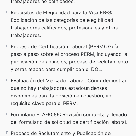
trabajadores no calificados.
Horario: 6:00 p.m. a 9:00 p.m.
Duración: 4 semanas (24 horas de capacitación)
Requisitos de Elegibilidad para la Visa EB-3:
Explicación de las categorías de elegibilidad:
¿No puedes asistir en vivo? Todas las clases serán
trabajadores calificados, profesionales y otros
grabadas y estarán disponibles durante 30 días para
trabajadores.
revisión.
Proceso de Certificación Laboral (PERM): Guía
Este curso abarca todas las etapas del proceso de
paso a paso sobre el proceso PERM, incluyendo la
certificación laboral (PERM) y el trámite de la Visa
publicación de anuncios, proceso de reclutamiento
EB-3, proporcionando un enfoque detallado y
y otras etapas para cumplir con el DOL.
práctico para cada fase de la solicitud.
Evaluación del Mercado Laboral: Cómo demostrar
que no hay trabajadores estadounidenses
disponibles para la posición en cuestión, un
requisito clave para el PERM.
Formulario ETA-9089: Revisión completa y llenado
del formulario de solicitud de certificación laboral.
Proceso de Reclutamiento y Publicación de