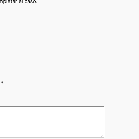
mpletar el caso.
n
*